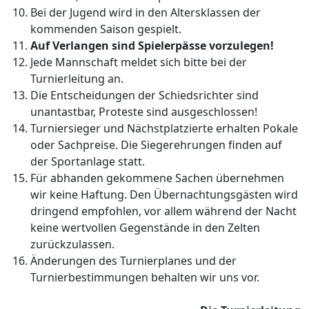
Bei der Jugend wird in den Altersklassen der
kommenden Saison gespielt.
Auf Verlangen sind Spielerpässe vorzulegen!
Jede Mannschaft meldet sich bitte bei der
Turnierleitung an.
Die Entscheidungen der Schiedsrichter sind
unantastbar, Proteste sind ausgeschlossen!
Turniersieger und Nächstplatzierte erhalten Pokale
oder Sachpreise. Die Siegerehrungen finden auf
der Sportanlage statt.
Für abhanden gekommene Sachen übernehmen
wir keine Haftung. Den Übernachtungsgästen wird
dringend empfohlen, vor allem während der Nacht
keine wertvollen Gegenstände in den Zelten
zurückzulassen.
Änderungen des Turnierplanes und der
Turnierbestimmungen behalten wir uns vor.