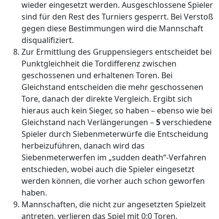
wieder eingesetzt werden. Ausgeschlossene Spieler
sind für den Rest des Turniers gesperrt. Bei Verstoß
gegen diese Bestimmungen wird die Mannschaft
disqualifiziert.
Zur Ermittlung des Gruppensiegers entscheidet bei
Punktgleichheit die Tordifferenz zwischen
geschossenen und erhaltenen Toren. Bei
Gleichstand entscheiden die mehr geschossenen
Tore, danach der direkte Vergleich. Ergibt sich
hieraus auch kein Sieger, so haben – ebenso wie bei
Gleichstand nach Verlängerungen –
5
verschiedene
Spieler durch Siebenmeterwürfe die Entscheidung
herbeizuführen, danach wird das
Siebenmeterwerfen im „sudden death“-Verfahren
entschieden, wobei auch die Spieler eingesetzt
werden können, die vorher auch schon geworfen
haben.
Mannschaften, die nicht zur angesetzten Spielzeit
antreten, verlieren das Spiel mit 0:0 Toren.